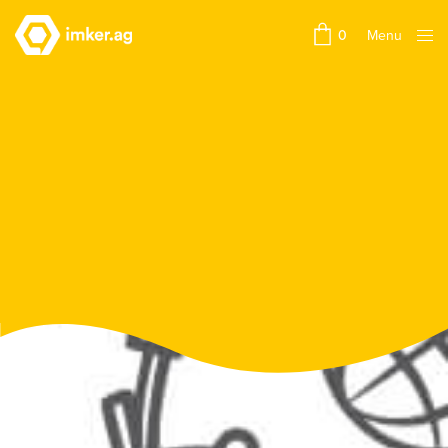
Menu
0
Close