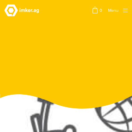
Menu
0
Close