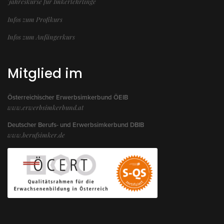
Jahreskurse für Imkerlehrlinge
Infos zum Profikurs
Infos zum Anfängerkurs
Mitglied im
Österreichischer Erwerbsimkerbund ÖEIB
www.erwerbsimkerbund.at
Deutscher Berufs- und Erwerbsimkerbund DBIB
www.berufsimker.de