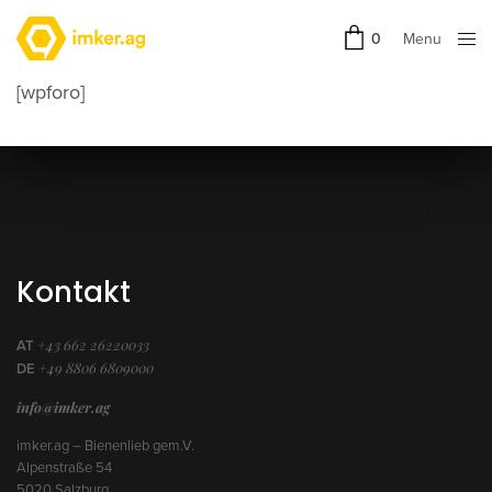
Menu
0
Close
[wpforo]
Kontakt
+43 662 26220033
AT
+49 8806 6809000
DE
info@imker.ag
imker.ag – Bienenlieb gem.V.
Alpenstraße 54
5020 Salzburg