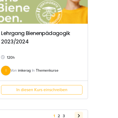
Lehrgang Bienenpädagogik
2023/2024
120h
I
Von
imkerag
In
Themenkurse
In diesen Kurs einschreiben
1
2
3