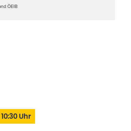
and ÖEIB
10:30 Uhr