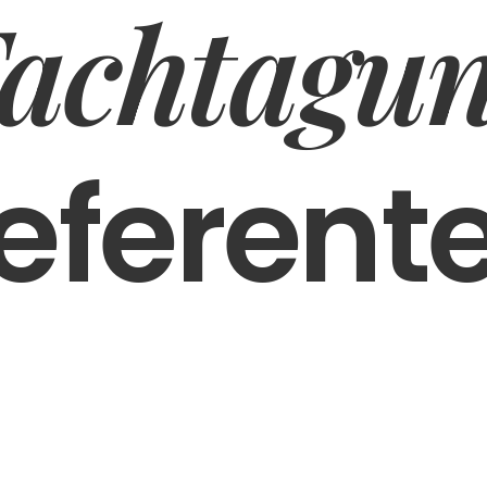
achtagu
eferent