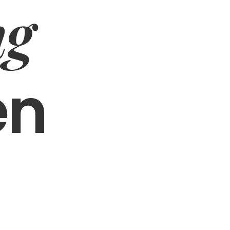
ng
en