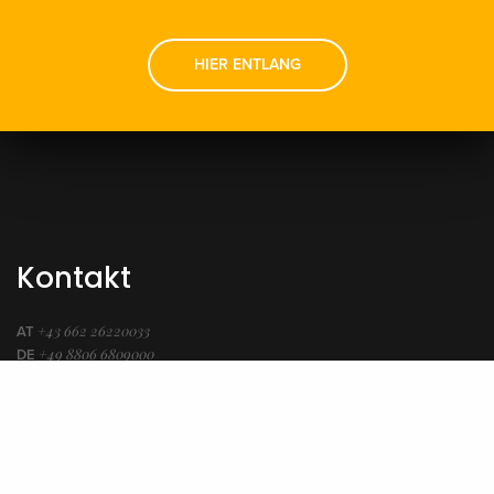
HIER ENTLANG
Kontakt
+43 662 26220033
AT
+49 8806 6809000
DE
info@imker.ag
imker.ag – Bienenlieb gem.V.
Alpenstraße 54
5020 Salzburg