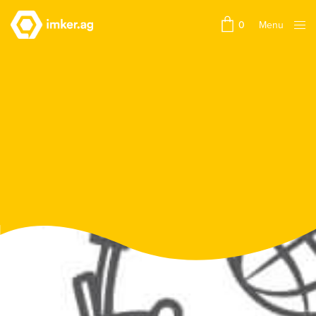
Menu
0
Close