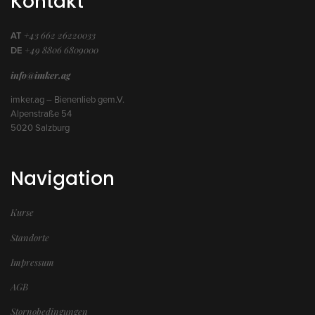
Kontakt
+43 662 26220033
AT
+49 8806 6809000
DE
info@imker.ag
imker.ag – Bienenlieb gem.V.
Alpenstraße 54
5020 Salzburg
Navigation
Kurse
Standorte
Impressum
AGB
Stornobedingungen