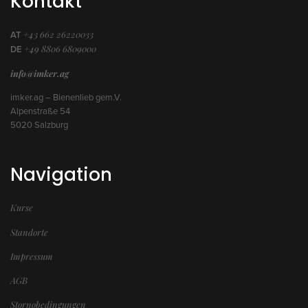
Kontakt
+43 662 26220033
AT
+49 8806 6809000
DE
info@imker.ag
imker.ag – Bienenlieb gem.V.
Alpenstraße 54
5020 Salzburg
Navigation
Kurse
Standorte
Impressum
AGB
Stornobedingungen