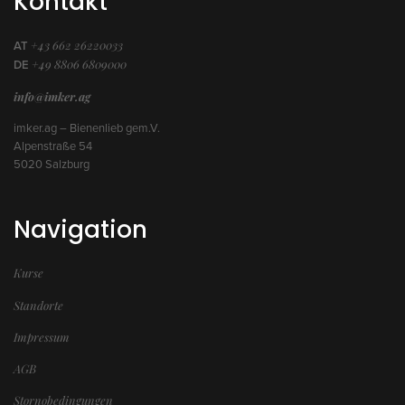
Kontakt
+43 662 26220033
AT
+49 8806 6809000
DE
info@imker.ag
imker.ag – Bienenlieb gem.V.
Alpenstraße 54
5020 Salzburg
Navigation
Kurse
Standorte
Impressum
AGB
Stornobedingungen