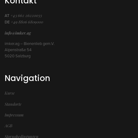
Kontakt
+43 662 26220033
AT
+49 8806 6809000
DE
info@imker.ag
imker.ag – Bienenlieb gem.V.
Alpenstraße 54
5020 Salzburg
Navigation
Kurse
Standorte
Impressum
AGB
Stornobedingungen