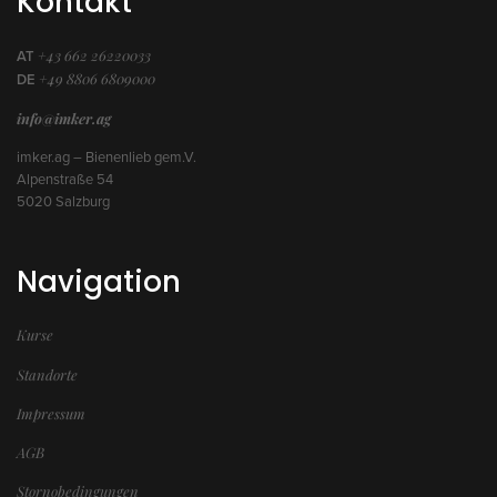
Kontakt
+43 662 26220033
AT
+49 8806 6809000
DE
info@imker.ag
imker.ag – Bienenlieb gem.V.
Alpenstraße 54
5020 Salzburg
Navigation
Kurse
Standorte
Impressum
AGB
Stornobedingungen