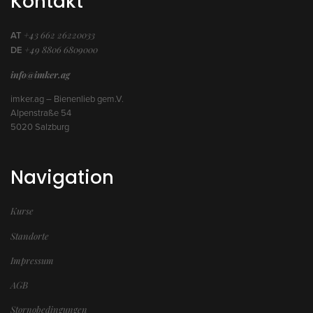
Kontakt
+43 662 26220033
AT
+49 8806 6809000
DE
info@imker.ag
imker.ag – Bienenlieb gem.V.
Alpenstraße 54
5020 Salzburg
Navigation
Kurse
Standorte
Impressum
AGB
Stornobedingungen