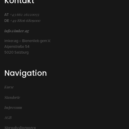
Kontakt
+43 662 26220033
AT
+49 8806 6809000
DE
info@imker.ag
imker.ag – Bienenlieb gem.V.
Alpenstraße 54
5020 Salzburg
Navigation
Kurse
Standorte
Impressum
AGB
Stornobedingungen