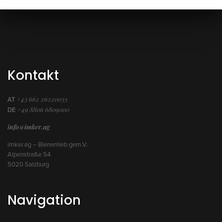
Kontakt
+43 662 26220033
AT
+49 8806 6809000
DE
info@imker.ag
imker.ag – Bienenlieb gem.V.
Alpenstraße 54
5020 Salzburg
Navigation