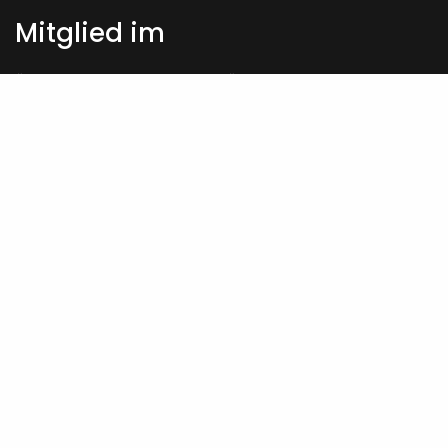
Mitglied im
Österreichischer Erwerbsimkerbund ÖEIB
www.erwerbsimkerbund.at
Deutscher Berufs- und Erwerbsimkerbund DBIB
www.berufsimker.de
© 2014-2025 imker.ag, Alle Rechte vorbehalten.