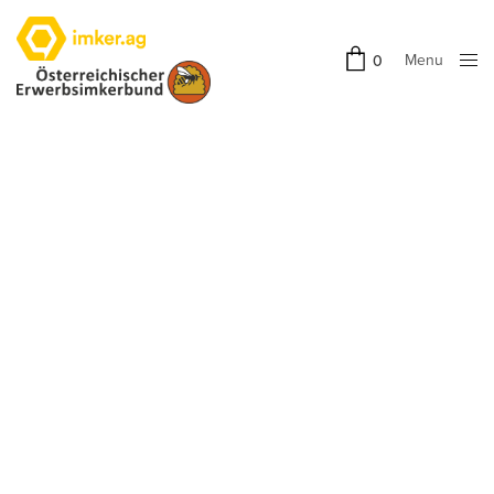
Menu
0
Close