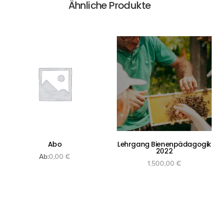
Ähnliche Produkte
Abo
Lehrgang Bienenpädagogik
2022
Ab:
0,00
€
1.500,00
€
inkl. MwSt.
inkl. 20 % MwSt.
Versandkosten
zzgl.
In den Warenkorb
Produkte anzeigen