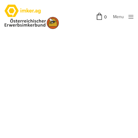
Menu
0
Close