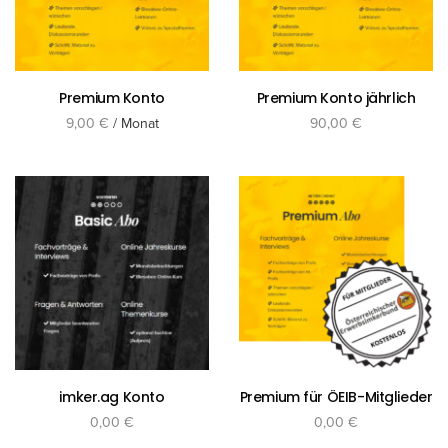
Premium Konto
Premium Konto jährlich
9,00
€
/ Monat
90,00
€
inkl. 10 % MwSt.
inkl. 10 % MwSt.
jetzt buchen
In den Warenkorb
imker.ag Konto
Premium für ÖEIB-Mitglieder
0,00
€
0,00
€