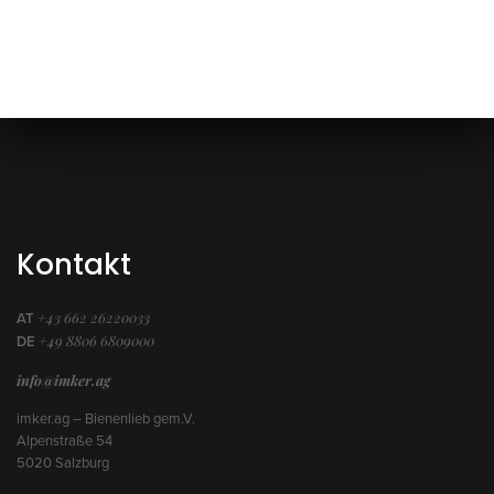
inkl. 10 % MwSt.
inkl. 20 % MwSt.
In den Warenkorb
In den Warenkorb
Kontakt
+43 662 26220033
AT
+49 8806 6809000
DE
info@imker.ag
imker.ag – Bienenlieb gem.V.
Alpenstraße 54
5020 Salzburg