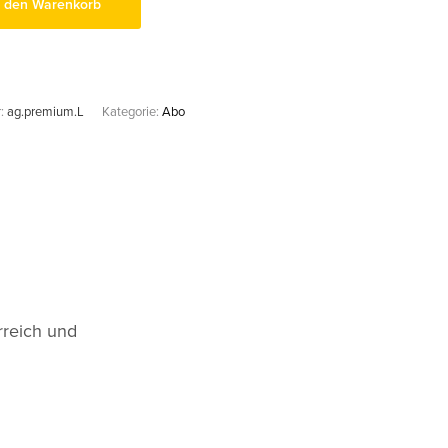
n den Warenkorb
r:
ag.premium.L
Kategorie:
Abo
rreich und