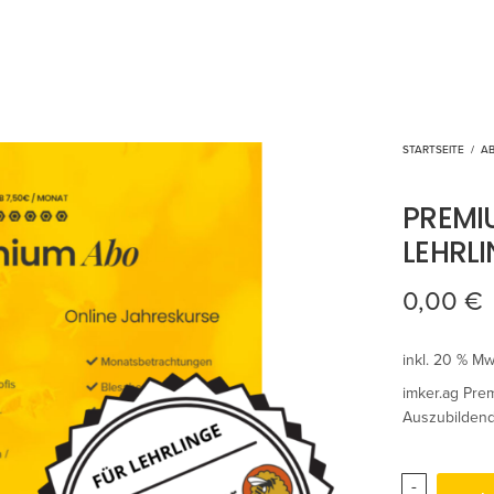
STARTSEITE
/
A
PREMI
LEHRL
0,00
€
inkl. 20 % Mw
imker.ag Prem
Auszubildend