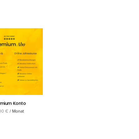
emium Konto
,00
€
/ Monat
Mitglied im
kl. 10 % MwSt.
etzt buchen
Österreichischer Erwerbsimkerbund ÖEIB