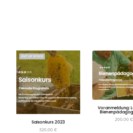
OUT OF STOCK
Voranmeldung: 
Bienenpädagog
200,00
€
Saisonkurs 2023
inkl. 10 % Mw
320,00
€