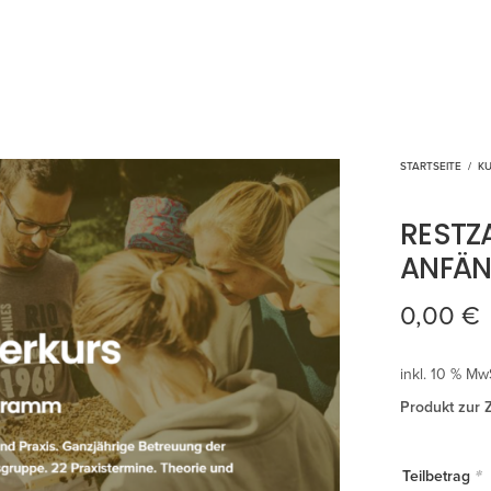
STARTSEITE
/
K
RESTZ
ANFÄN
0,00
€
inkl. 10 % Mw
Produkt zur 
*
Teilbetrag