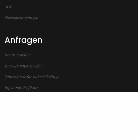
AGB
Stornobedingungen
Anfragen
Konto erstellen
Kurs-Partner werden
Jahreskurse für Imkerlehrlinge
Infos zum Profikurs
Infos zum Anfängerkurs
Mitglied im
Österreichischer Erwerbsimkerbund ÖEIB