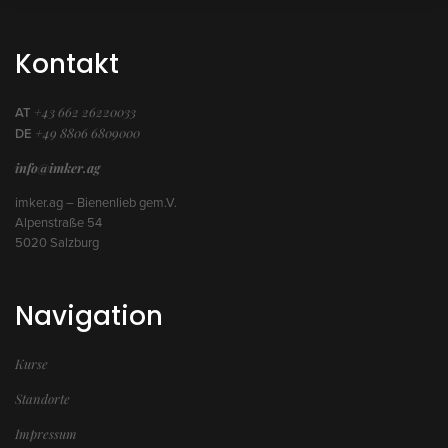
Kontakt
+43 662 26220033
AT
+49 8806 6809000
DE
info@imker.ag
imker.ag – Bienenlieb gem.V.
Alpenstraße 54
5020 Salzburg
Navigation
Kurse
Standorte
Impressum