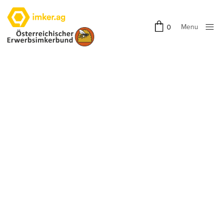
Menu
0
Close