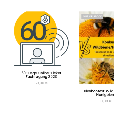
OUT OF STOCK
60-Tage Online-Ticket
Fachtagung 2023
60,00
€
In den Warenkorb
Bienkontext: Wild
Honigbie
0,00
€
Kontakt
Navig
Weiterlese