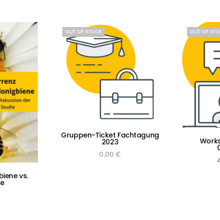
OUT OF STOCK
OUT OF ST
Gruppen-Ticket Fachtagung
Work
2023
0,00
€
Optionen wählen
biene vs.
ne
Ausf
ation
Anfragen
n