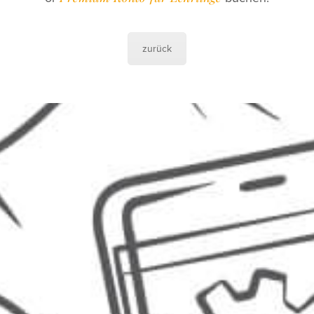
zurück