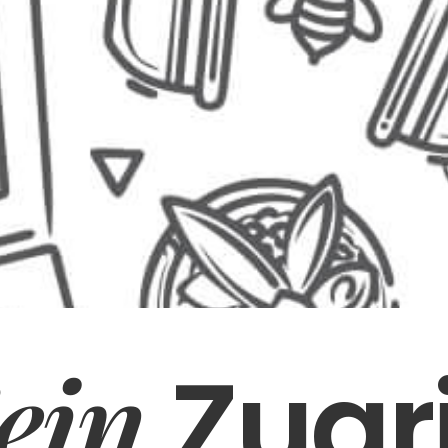
ein
Zugri