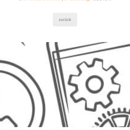
Konto erstellen
Kurs-Partner werden
zurück
Jahreskurse für Imkerlehrlinge
Infos zum Profikurs
gungen
Infos zum Anfängerkurs