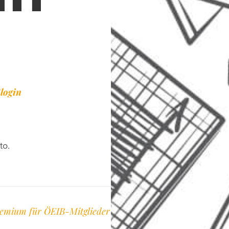
login
to.
emium für ÖEIB-Mitglieder
Mitglied im