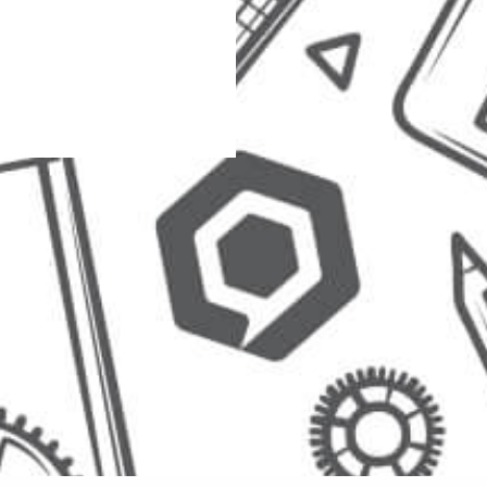
Österreichischer Erwerbsimkerbund ÖEIB
www.erwerbsimkerbund.at
Deutscher Berufs- und Erwerbsimkerbund DBIB
www.berufsimker.de