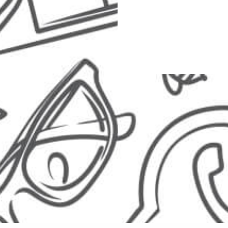
+43 662 26220033
Kurse
AT
+49 8806 6809000
DE
Standorte
info@imker.ag
Impressum
imker.ag – Bienenlieb gem.V.
AGB
Alpenstraße 54
5020 Salzburg
Stornobedin
© 2014-2025 imker.ag, Alle Rechte vorbehalten.