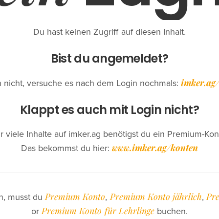
Du hast keinen Zugriff auf diesen Inhalt.
Bist du angemeldet?
imker.ag/
 nicht, versuche es nach dem Login nochmals:
Klappt es auch mit Login nicht?
r viele Inhalte auf imker.ag benötigst du ein Premium-Kon
www.imker.ag/konten
Das bekommst du hier:
Premium Konto
Premium Konto jährlich
Pre
n, musst du
,
,
ation
Anfragen
Premium Konto für Lehrlinge
or
buchen.