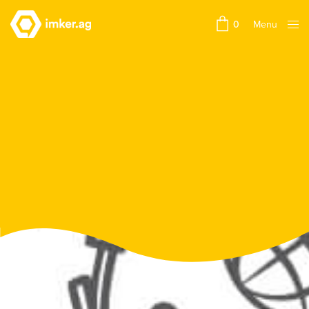
Menu
0
Close