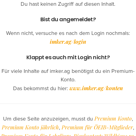
Du hast keinen Zugriff auf diesen Inhalt.
Bist du angemeldet?
Wenn nicht, versuche es nach dem Login nochmals:
imker.ag/login
Klappt es auch mit Login nicht?
Für viele Inhalte auf imker.ag benötigst du ein Premium-
Konto.
www.imker.ag/konten
Das bekommst du hier:
Premium Konto
Um diese Seite anzuzeigen, musst du
,
Premium Konto jährlich
Premium für ÖEIB-Mitglieder
,
,
Premium Konto für Lehrlinge
Bienkontext: Wildbiene vs.