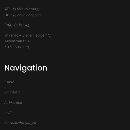
+43 662 26220033
AT
+49 8806 6809000
DE
info@imker.ag
imker.ag – Bienenlieb gem.V.
Alpenstraße 54
5020 Salzburg
Navigation
Kurse
Standorte
Impressum
AGB
Stornobedingungen