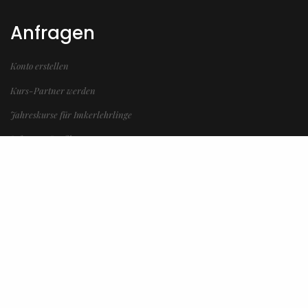
Anfragen
Konto erstellen
Kurs-Partner werden
Jahreskurse für Imkerlehrlinge
Infos zum Profikurs
Infos zum Anfängerkurs
Mitglied im
Österreichischer Erwerbsimkerbund ÖEIB
www.erwerbsimkerbund.at
Deutscher Berufs- und Erwerbsimkerbund DBIB
www.berufsimker.de