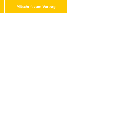
Mitschrift zum Vortrag
Österreichischer Erwerbsimkerbund ÖEIB
www.erwerbsimkerbund.at
Deutscher Berufs- und Erwerbsimkerbund DBIB
www.berufsimker.de