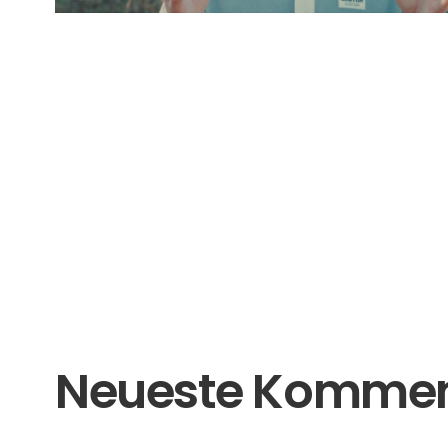
+43 662 26220033
Kurse
AT
+49 8806 6809000
DE
Standorte
info@imker.ag
Impressum
imker.ag – Bienenlieb gem.V.
AGB
Alpenstraße 54
5020 Salzburg
Stornobedin
© 2014-2025 imker.ag, Alle Rechte vorbehalten.
Neueste Kommen