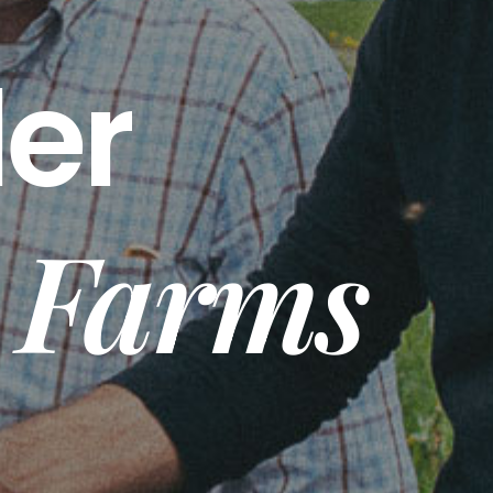
ler
 Farms