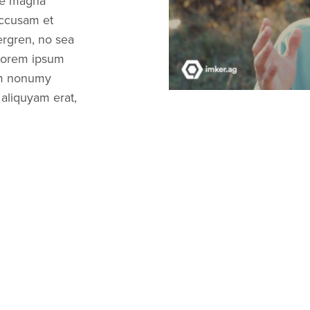
re magna
accusam et
ergren, no sea
 Lorem ipsum
iam nonumy
aliquyam erat,