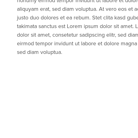
nonumy eirmod tempor invidunt ut labore et dolo
aliquyam erat, sed diam voluptua. At vero eos et 
justo duo dolores et ea rebum. Stet clita kasd gub
takimata sanctus est Lorem ipsum dolor sit amet.
dolor sit amet, consetetur sadipscing elitr, sed d
eirmod tempor invidunt ut labore et dolore magna 
sed diam voluptua.