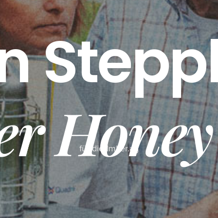
n Stepp
ler Honey
für die Imker.ag