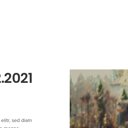
.2021
g
elitr, sed diam