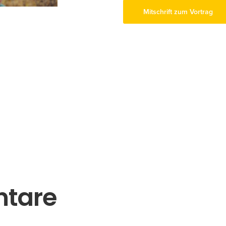
Mitschrift zum Vortrag
Konto erstellen
Kurs-Partner werden
Jahreskurse für Imkerlehrlinge
Infos zum Profikurs
gungen
Infos zum Anfängerkurs
tare