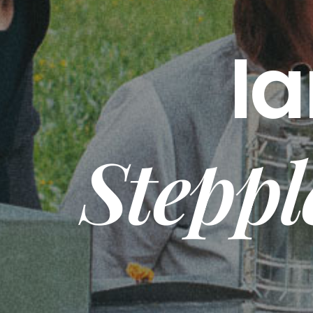
Ia
Stepp