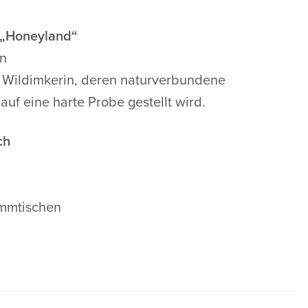
m „Honeyland“
en
e Wildimkerin, deren naturverbundene
uf eine harte Probe gestellt wird.
ch
i
ammtischen