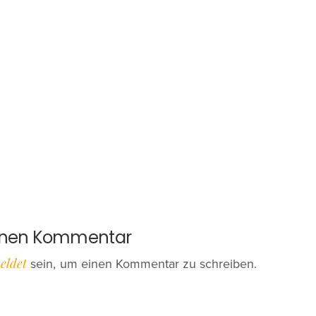
ation
Anfragen
einen Kommentar
eldet
sein, um einen Kommentar zu schreiben.
Konto erstellen
Kurs-Partner werden
Jahreskurse für Imkerlehrlinge