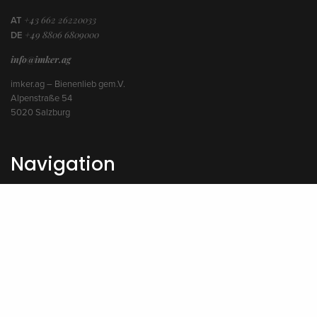
+43 662 26220033
AT
+49 8806 6809000
DE
info@imker.ag
imker.ag – Bienenlieb gem.V.
Alpenstraße 54
5020 Salzburg
Navigation
Kurse
Teilen
Standorte
Impressum
AGB
Stornobedingungen